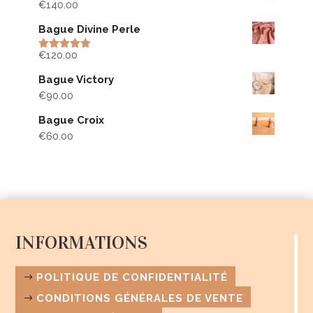
€
140.00
Bague Divine Perle
€
120.00
Rated
5.00
out of 5
Bague Victory
€
90.00
Bague Croix
€
60.00
INFORMATIONS
POLITIQUE DE CONFIDENTIALITÉ
CONDITIONS GÉNÉRALES DE VENTE