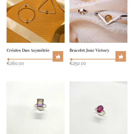
A
A
R
R
T
T
Créoles Duo Asymétrie
Bracelet Jonc Victory
A
A
D
D
€
260.00
€
250.00
D
D
T
T
O
O
C
C
A
A
R
R
T
T