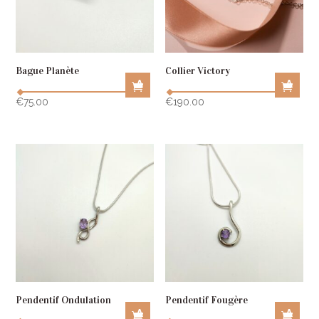
Bague Planète
Collier Victory
A
A
D
D
€
75.00
€
190.00
D
D
T
T
O
O
C
C
A
A
R
R
T
T
Pendentif Ondulation
Pendentif Fougère
A
A