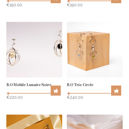
D
D
€
190.00
€
190.00
D
D
T
T
O
O
C
C
A
A
R
R
T
T
B.O Mobile Lunaire Noire
B.O Trio Circle
A
A
D
D
€
220.00
€
240.00
D
D
T
T
O
O
C
C