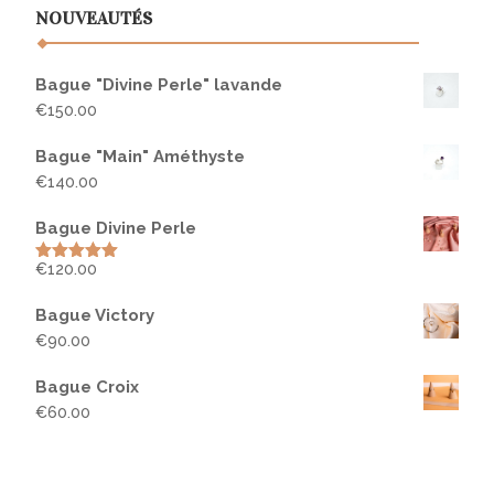
NOUVEAUTÉS
Bague "Divine Perle" lavande
€
150.00
Bague "Main" Améthyste
€
140.00
Bague Divine Perle
€
120.00
Rated
5.00
out of 5
Bague Victory
€
90.00
Bague Croix
€
60.00