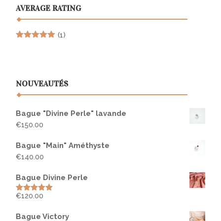
AVERAGE RATING
(1)
Rated
5
out
of 5
NOUVEAUTÉS
Bague "Divine Perle" lavande
€
150.00
Bague "Main" Améthyste
€
140.00
Bague Divine Perle
€
120.00
Rated
5.00
out of 5
Bague Victory