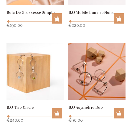
Bola De Grossesse Simple
B.O Mobile Lunaire Noire
A
A
D
D
€
190.00
€
220.00
D
D
T
T
O
O
C
C
A
A
R
R
T
T
B.O Trio Circle
B.O Asymétrie Duo
A
A
D
D
€
240.00
€
90.00
D
D