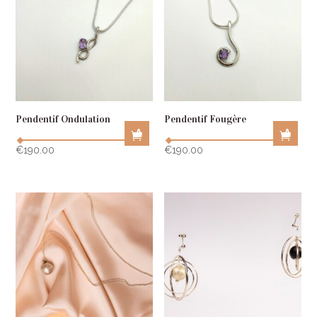
A
A
R
R
T
T
Pendentif Ondulation
Pendentif Fougère
A
A
D
D
€
190.00
€
190.00
D
D
T
T
O
O
C
C
A
A
R
R
T
T