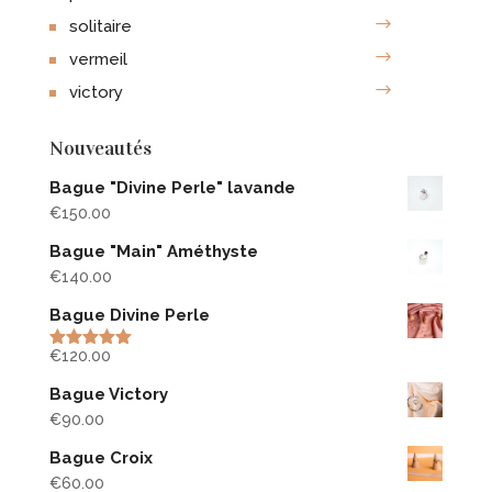
solitaire
vermeil
victory
Nouveautés
Bague "Divine Perle" lavande
€
150.00
Bague "Main" Améthyste
€
140.00
Bague Divine Perle
€
120.00
Rated
5.00
out of 5
Bague Victory
€
90.00
Bague Croix
€
60.00