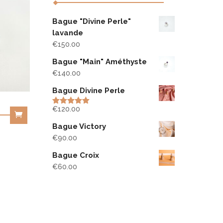
Bague "Divine Perle"
lavande
€
150.00
Bague "Main" Améthyste
€
140.00
Bague Divine Perle
€
120.00
Rated
5.00
out of 5
Bague Victory
€
90.00
Bague Croix
€
60.00