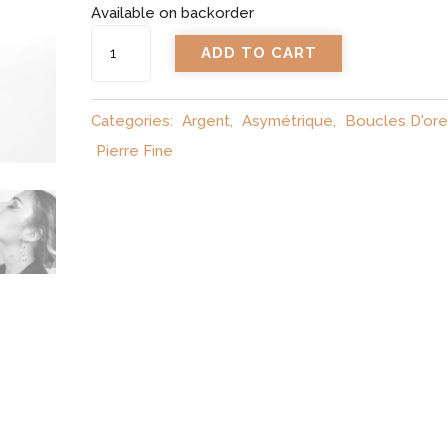
Available on backorder
B.O
ADD TO CART
Trio
Circle
quantity
Categories:
Argent
,
Asymétrique
,
Boucles D'orei
Pierre Fine