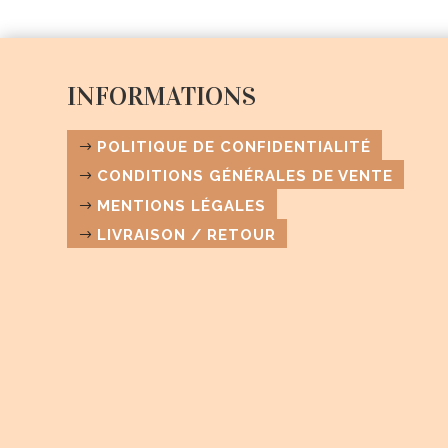
may
be
chosen
INFORMATIONS
on
the
product
POLITIQUE DE CONFIDENTIALITÉ
page
CONDITIONS GÉNÉRALES DE VENTE
MENTIONS LÉGALES
LIVRAISON / RETOUR