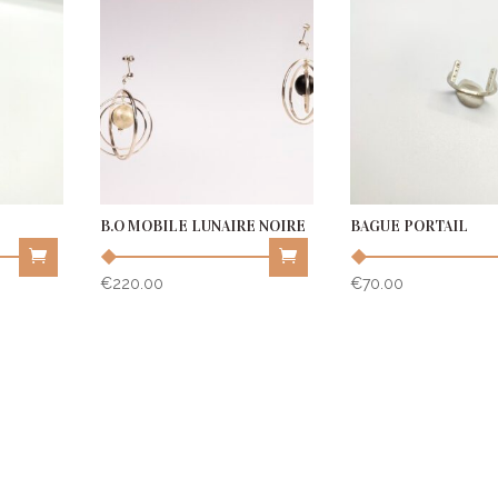
B.O MOBILE LUNAIRE NOIRE
BAGUE PORTAIL
€
220.00
€
70.00
This
product
has
multiple
variants.
The
options