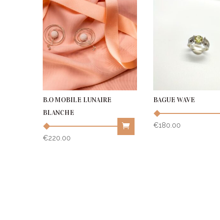
B.O MOBILE LUNAIRE
BAGUE WAVE
BLANCHE
€
180.00
This
€
220.00
product
has
multiple
variants.
The
options