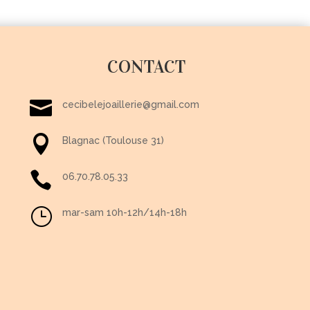
CONTACT

cecibelejoaillerie@gmail.com

Blagnac (Toulouse 31)

06.70.78.05.33
}
mar-sam 10h-12h/14h-18h