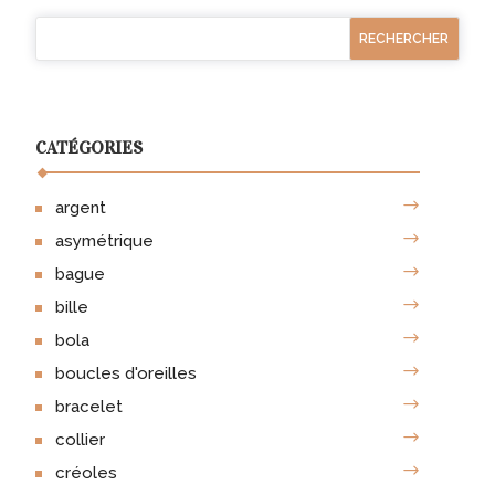
may
may
be
be
chosen
chosen
on
on
the
the
CATÉGORIES
product
product
page
page
argent
asymétrique
bague
bille
bola
boucles d'oreilles
bracelet
collier
créoles