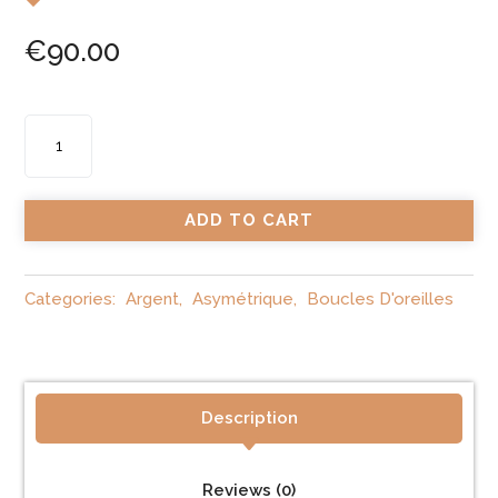
€
90.00
B.O
Asymétrie
Duo
quantity
ADD TO CART
Categories:
Argent
,
Asymétrique
,
Boucles D'oreilles
Description
Reviews (0)