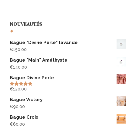
NOUVEAUTÉS
Bague "Divine Perle" lavande
€
150.00
Bague "Main" Améthyste
€
140.00
Bague Divine Perle
€
120.00
Rated
5.00
out of 5
Bague Victory
€
90.00
Bague Croix
€
60.00