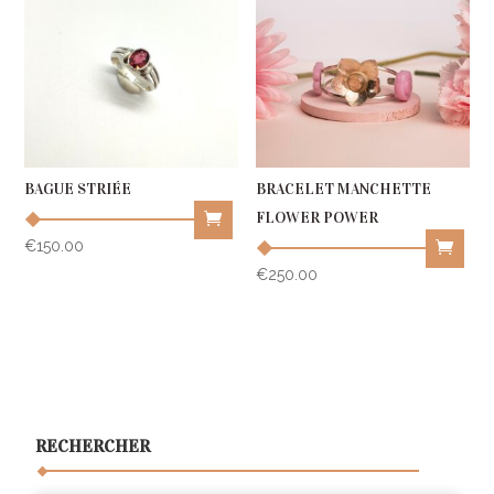
BAGUE STRIÉE
BRACELET MANCHETTE
FLOWER POWER
€
150.00
This
€
250.00
product
has
multiple
variants.
The
RECHERCHER
options
may