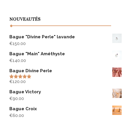
NOUVEAUTÉS
Bague "Divine Perle" lavande
€
150.00
Bague "Main" Améthyste
€
140.00
Bague Divine Perle
€
120.00
Rated
5.00
out of 5
Bague Victory
€
90.00
Bague Croix
€
60.00