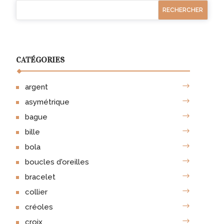
be
chosen
on
the
product
CATÉGORIES
page
argent
asymétrique
bague
bille
bola
boucles d'oreilles
bracelet
collier
créoles
croix